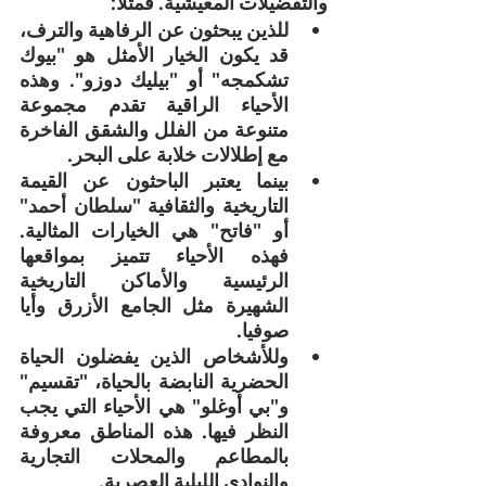
والتفضيلات المعيشية. فمثلاً:
للذين يبحثون عن الرفاهية والترف، 
قد يكون الخيار الأمثل هو "بيوك 
تشكمجه" أو "بيليك دوزو". وهذه 
الأحياء الراقية تقدم مجموعة 
متنوعة من الفلل والشقق الفاخرة 
مع إطلالات خلابة على البحر.
بينما يعتبر الباحثون عن القيمة 
التاريخية والثقافية "سلطان أحمد" 
أو "فاتح" هي الخيارات المثالية. 
فهذه الأحياء تتميز بمواقعها 
الرئيسية والأماكن التاريخية 
الشهيرة مثل الجامع الأزرق وأيا 
صوفيا.
وللأشخاص الذين يفضلون الحياة 
الحضرية النابضة بالحياة، "تقسيم" 
و"بي أوغلو" هي الأحياء التي يجب 
النظر فيها. هذه المناطق معروفة 
بالمطاعم والمحلات التجارية 
والنوادي الليلية العصرية.