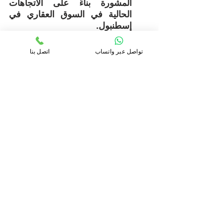
المشورة بناءً على الاتجاهات 
الحالية في السوق العقاري في 
إسطنبول.
تطوير استراتيجية الاستثمار 
العقاري: الاستثمار العقاري في 
تواصل عبر واتساب
اتصل بنا
إسطنبول يتطلب رؤية طويلة 
الأجل. إذ يجب أن تكون 
استراتيجيتك مرنة للتكيف مع 
التغييرات في السوق، ولكنها يجب 
أيضًا أن تبقى واضحة ومركزة على 
أهدافك العامة.
الصبر والقدرة على الانتظار: بينما 
يمكن أن تكون هناك فرص للربح 
السريع، غالبًا ما يكون الاستثمار 
العقاري عملية طويلة الأجل. تحتاج 
إلى الصبر والقدرة على الانتظار 
لتحقيق أفضل العوائد.
في النهاية، مع البحث الجيد، التخطيط 
الذكي والشراكة مع الخبراء المحليين 