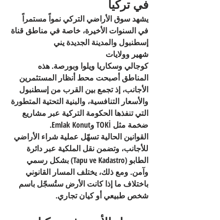
في تركيا
يشهد سوق الأراضي التركي نمواً مستمراً 
في السنوات الأخيرة، خاصة في مناطق 
قناة 
إسطنبول
 و
المدينة الجديدة يني 
شهير
 وولايات 
كوجالي
 و
سكاريا
 و
يلوا
 و
بورصة
. هذه 
المناطق أصبحت محط أنظار المستثمرين 
الأجانب، إذ تجمع بين القرب من إسطنبول 
والأسعار التنافسية، والبنية التحتية المتطورة 
التي تنفذها الحكومة التركية عبر مشاريع 
ضخمة مثل 
TOKİ
 و
Emlak Konut
.
القوانين الحالية تسهّل عملية شراء الأراضي 
للأجانب، وتضمن نقل الملكية عبر دائرة 
الطابو (Tapu ve Kadastro) بشكل رسمي 
وآمن. ومع ذلك، يختلف المسار القانوني 
باختلاف ما إذا كانت الأرض ستُسجّل باسم 
شخص طبيعي أو كيان تجاري.