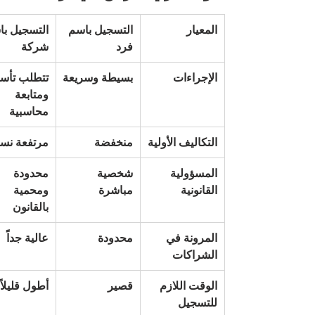
المعيار
التسجيل باسم 
التسجيل با
فرد
شركة
الإجراءات
بسيطة وسريعة
تتطلب تأس
ومتابعة 
محاسبية
التكاليف الأولية
منخفضة
مرتفعة نسبي
المسؤولية 
شخصية 
محدودة 
القانونية
مباشرة
ومحمية 
بالقانون
المرونة في 
محدودة
عالية جداً
الشراكات
الوقت اللازم 
قصير
أطول قليلاً
للتسجيل