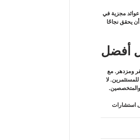
عوائد مجزية في 
ن يحقق نجاحًا 
ل أفضل
ر ومزدهر. مع 
للمستثمرين. لا 
 والمتخصصين.
 استشارات 