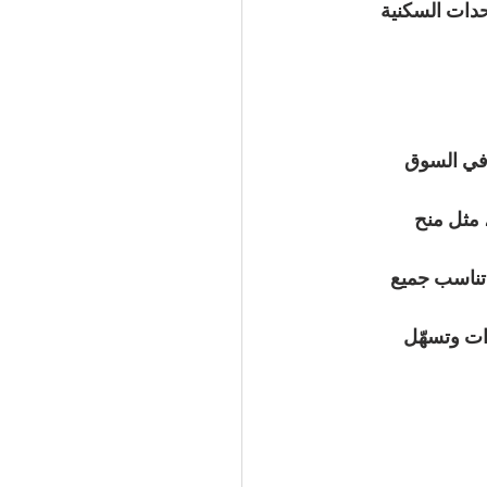
دات السكنية 
ن في السوق 
 مثل منح 
تناسب جميع 
ات وتسهّل 