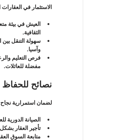
الاستثمار في العقارات ا
العيش في بيئة متع
الثقافية.
سهولة التنقل بين ا
وآسيا.
فرص التعليم والرع
مفضلة للعائلات.
نصائح للحفاظ ع
لضمان استمرارية نجاح ا
الصيانة الدورية للع
تأجير العقار بشكل
متابعة السوق العق