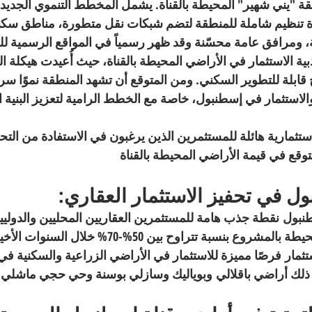
س إعادة تنظيم شاملة للمنطقة لتضم شبكات نقل متطورة، مناطق سك
مرافق عامة محسّنة وقد ظهر رسمياً في المواقع الرسمية لل
ية الاستثمار في الأراضي المحيطة بالقناة، حيث أُعيدت هيكلة ال
قابلة للتطوير السكني. ومن المتوقع أن تشهد المنطقة نموًا سريع
استثمار في إسطنبول، خاصة مع الخطط الرامية لتعزيز البنية ال
ستثمارية هائلة للمستثمرين الذين يرغبون في الاستفادة من التح
متوقع في قيمة الأراضي المحيطة بالقناة
ول في تحفيز الاستثمار العقاري:
نبول
 نقطة جذب هامة للمستثمرين العقاريين المحليين والدوليين. 
زادت قيمة الأراضي المحيطة بالمشروع بنسبة تتراوح بين 50%-70% 
تثمار
 فرصًا مميزة للاستثمار في الأراضي الزراعية والسكنية في
 ذلك أراضي 
باقلالي
 و
بوياليك وسازلي بوسنة وحي حجي ماشلي ال