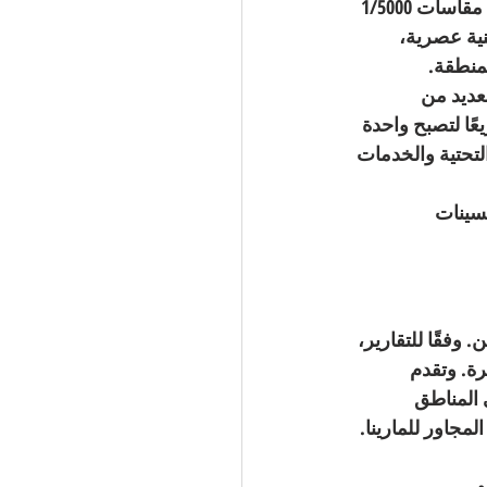
التركيز على تطوير منطقة "يني شهير" المحيطة بالقناة. يشمل المخطط التنموي الجديد مقاسات 1/5000 
نية عصرية، 
منطقة.
عديد من 
ًا لتصبح واحدة 
تحتية والخدمات 
سينات 
وفقًا للتقارير، 
خلال السنوات الأخيرة. وتقدم 
 المناطق 
مجاور للمارينا
.