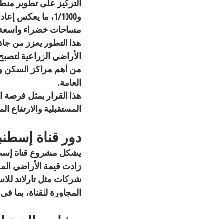
و1/1000، ما يعك
مساحات خضراء واسعة، و
هذا التطور يعزز من جاذب
الأراضي الزراعية لتصبح 
من أهم مراكز السكن وال
العامة.
هذا القرار يمثل فرصة ا
المستقبلية والارتفاع ال
دور قناة إسطنب
يشكل 
مشروع قناة إسط
شركات مثل 
تارلاند للاس
المجاورة للقناة، بما في