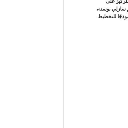
 التركيز على 
م سازلي بوسنة
، 
ذجًا للتخطيط 