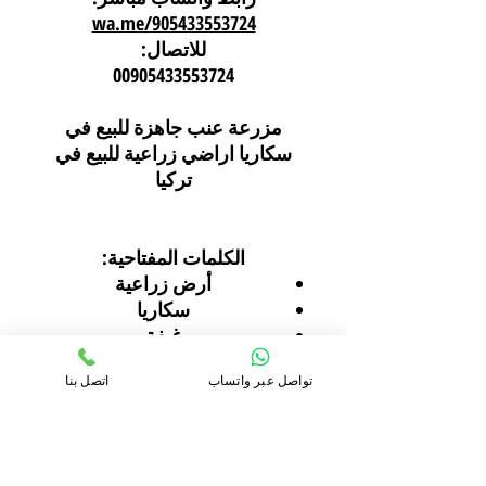
للاتصال:
00905433553724
مزرعة عنب جاهزة للبيع في
سكاريا اراضي زراعية للبيع في
تركيا
الكلمات المفتاحية
:
أرض زراعية
سكاريا
غيفة
Umurbey
تواصل عبر واتساب
اتصل بنا
زراعة الجوز
زراعة العنب
رخصة بناء
إطلالة على الطبيعة